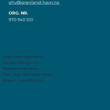
ghv@grenland-havn.no
ORG. NR.
970 940 510
Skien Havneterminal
Herøya Porsgrunn
Breviksterminalen
Frier Vest Havneterminal
Brevik - hovedkontor