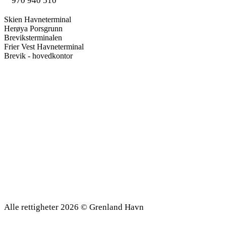
970 940 510
Skien Havneterminal
Herøya Porsgrunn
Breviksterminalen
Frier Vest Havneterminal
Brevik - hovedkontor
Design og- utvikling av FJUZ Kommunikasjon
Alle rettigheter 2026 © Grenland Havn
Personvern