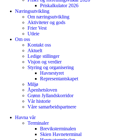
Priskalkulator 2026
Næringsutvikling
Om næringsutvikling
Aktiviteter og gods
Frier Vest
Utleie
Om oss
Kontakt oss
Aktuelt
Ledige stillinger
Visjon og verdier
Styring og organisering
Havnestyret
Representantskapet
Miljø
Åpenhetsloven
Grønn Jyllandskorridor
Vår historie
Våre samarbeidspartnere
Havna vår
Terminaler
Breviksterminalen
Skien Havneterminal
Herøyaterminalen