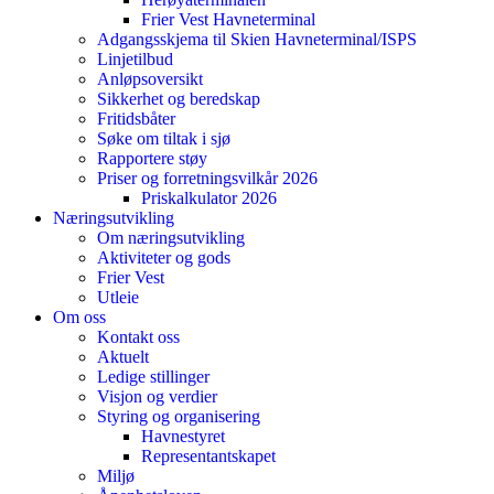
Frier Vest Havneterminal
Adgangsskjema til Skien Havneterminal/ISPS
Linjetilbud
Anløpsoversikt
Sikkerhet og beredskap
Fritidsbåter
Søke om tiltak i sjø
Rapportere støy
Priser og forretningsvilkår 2026
Priskalkulator 2026
Næringsutvikling
Om næringsutvikling
Aktiviteter og gods
Frier Vest
Utleie
Om oss
Kontakt oss
Aktuelt
Ledige stillinger
Visjon og verdier
Styring og organisering
Havnestyret
Representantskapet
Miljø