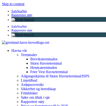
Skip to content
SafeSeaNet
Rapportere støy
SafeSeaNet
Rapportere støy
Havna vår
Terminaler
Breviksterminalen
Skien Havneterminal
Herøyaterminalen
Frier Vest Havneterminal
Adgangsskjema til Skien Havneterminal/ISPS
Linjetilbud
Anløpsoversikt
Sikkerhet og beredskap
Fritidsbåter
Søke om tiltak i sjø
Rapportere støy
Priser og forretningsvilkår 2026