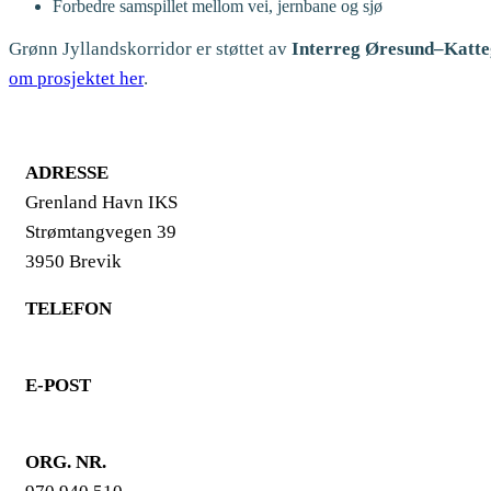
Forbedre samspillet mellom vei, jernbane og sjø
Grønn Jyllandskorridor er støttet av
Interreg Øresund–Katt
om prosjektet her
.
ADRESSE
Grenland Havn IKS
Strømtangvegen 39
3950 Brevik
TELEFON
35 93 10 00
E-POST
ghv@grenland-havn.no
ORG. NR.