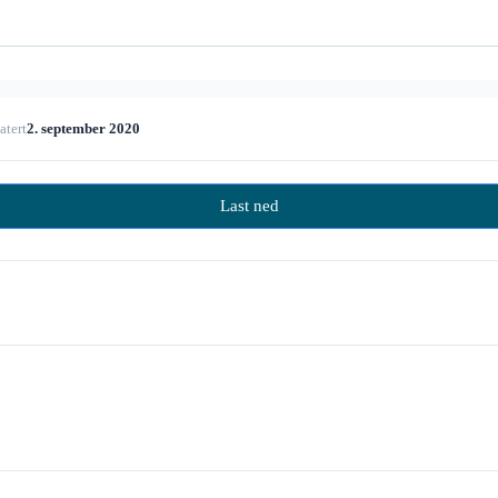
atert
2. september 2020
Last ned