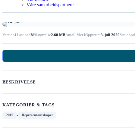
Våre samarbeidspartnere
Versjon
1
Last ned
8
Filstørrelse
2.68 MB
Antall filer
1
Opprettet
3. juli 2020
Sist oppd
BESKRIVELSE
KATEGORIER & TAGS
,
2019
Representantskapet