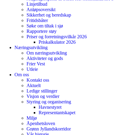
Linjetilbud
Anløpsoversikt
Sikkerhet og beredskap
Fritidsbåter
Søke om tiltak i sjø
Rapportere støy
Priser og forretningsvilkår 2026
Priskalkulator 2026
Næringsutvikling
Om næringsutvikling
Aktiviteter og gods
Frier Vest
Utleie
Om oss
Kontakt oss
Aktuelt
Ledige stillinger
Visjon og verdier
Styring og organisering
Havnestyret
Representantskapet
Miljø
Åpenhetsloven
Grønn Jyllandskorridor
Vår historie