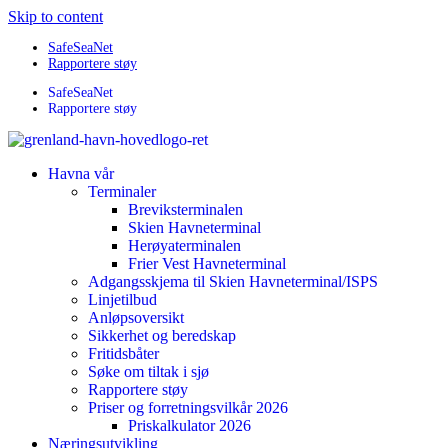
Skip to content
SafeSeaNet
Rapportere støy
SafeSeaNet
Rapportere støy
Havna vår
Terminaler
Breviksterminalen
Skien Havneterminal
Herøyaterminalen
Frier Vest Havneterminal
Adgangsskjema til Skien Havneterminal/ISPS
Linjetilbud
Anløpsoversikt
Sikkerhet og beredskap
Fritidsbåter
Søke om tiltak i sjø
Rapportere støy
Priser og forretningsvilkår 2026
Priskalkulator 2026
Næringsutvikling