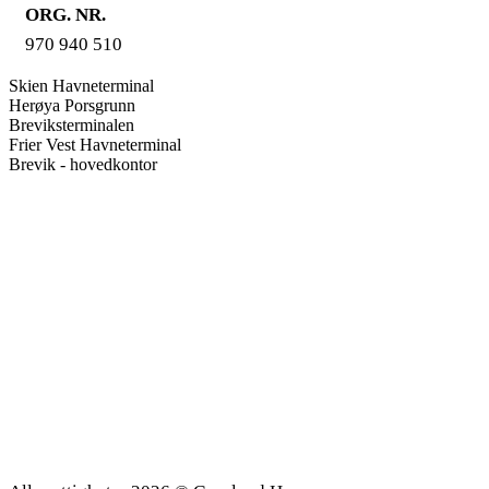
ORG. NR.
970 940 510
Skien Havneterminal
Herøya Porsgrunn
Breviksterminalen
Frier Vest Havneterminal
Brevik - hovedkontor
Design og- utvikling av FJUZ Kommunikasjon