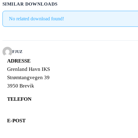
SIMILAR DOWNLOADS
No related download found!
FJUZ
ADRESSE
Grenland Havn IKS
Strømtangvegen 39
3950 Brevik
TELEFON
35 93 10 00
E-POST
ghv@grenland-havn.no