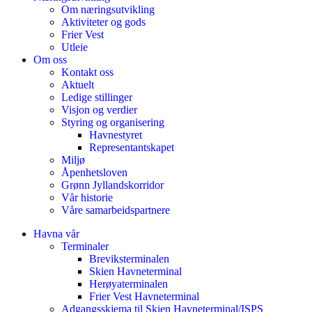
Om næringsutvikling
Aktiviteter og gods
Frier Vest
Utleie
Om oss
Kontakt oss
Aktuelt
Ledige stillinger
Visjon og verdier
Styring og organisering
Havnestyret
Representantskapet
Miljø
Åpenhetsloven
Grønn Jyllandskorridor
Vår historie
Våre samarbeidspartnere
Havna vår
Terminaler
Breviksterminalen
Skien Havneterminal
Herøyaterminalen
Frier Vest Havneterminal
Adgangsskjema til Skien Havneterminal/ISPS